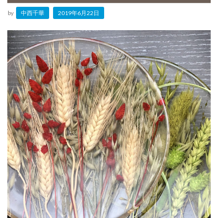
ost by
中西千華
2019年6月22日