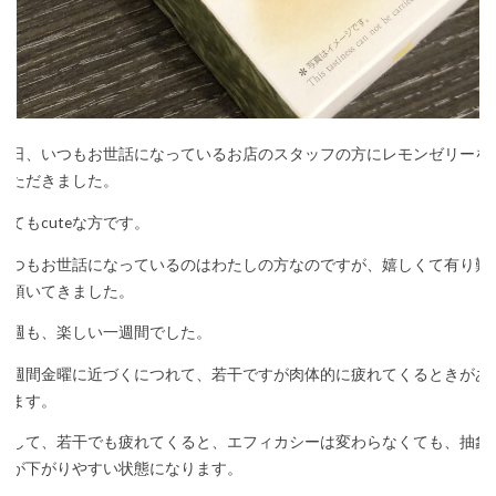
今日、いつもお世話になっているお店のスタッフの方にレモンゼリーを
いただきました。
とてもcuteな方です。
いつもお世話になっているのはわたしの方なのですが、嬉しくて有り難
く頂いてきました。
今週も、楽しい一週間でした。
一週間金曜に近づくにつれて、若干ですが肉体的に疲れてくるときがあ
ります。
そして、若干でも疲れてくると、エフィカシーは変わらなくても、抽象
度が下がりやすい状態になります。