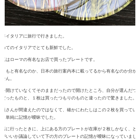
今年イタリアに旅行で行きました。
初めてのイタリアでとても新鮮でした。
写真はローマの有名なお店で買ったプレートです。
もともと有名なのか、日本の旅行案内本に載ってるから有名なのか分か
ません。
箱を開けていなくてそのままだったので開けたところ、自分が選んだつ
りだったものと、１枚は買ったつもりのものと違ったので驚きました。
店員さんが間違えたのではなくて、確かにわたしはこの２枚を買ってい
て、単純に記憶が曖昧でした。
お店に行ったときに、上にある方のプレートが在庫が２枚しかなく、ど
らがいいか議論していて下の方のプレートの記憶が曖昧になっていまし