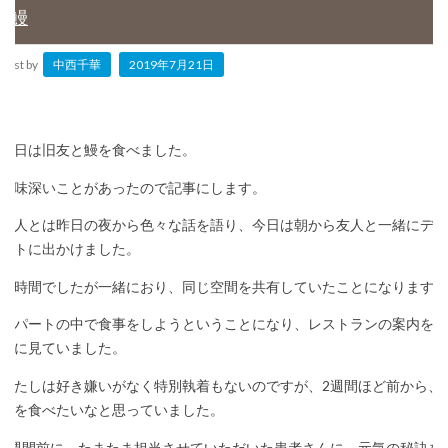
鰻
Post by
中西千華
2019年7月21日
今日は旧友と鰻を食べました。
興味深いことがあったので記事にします。
友人とは昨日の夜から色々な話を語り、今日は朝から友人と一緒にデパ
ートに出かけました。
短時間でしたが一緒におり、同じ空間を共有していたことになります。
デパートの中で食事をしようということになり、レストランの案内を一
緒に見ていました。
わたしは好き嫌いがなく特別執着もないのですが、2週間ほど前から、
鰻を食べたいなと思っていました。
2週間前に、たまたま担当させていただいた患者さんに、元気の秘訣を