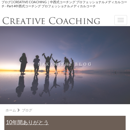
ブログ | CREATIVE COACHING｜中西式コーチング プロフェッショナルメディカルコー
チ - Part 4中西式コーチング プロフェッショナルメディカルコーチ
Togg
navig
NAKANISHI BLOG
空（クウ）
ホーム
ブログ
10年間ありがとう