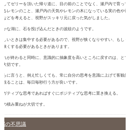
そしてゼリーを頂いた帰り道に、目の前のことでなく、瀬戸内で育って
いるレモンのこと、瀬戸内の天気やレモンの木になっている実の色や香
りなどを考えると、視野がスッキリ元に戻った気がしました。
静かな湖に、石を投げ込んだときの波紋のようです。
忙しいときは集中する必要があるので、視野が狭くなりやすい、もしく
は狭くする必要があるときがあります。
それが終わると同時に、意識的に抽象度を高いところに戻すのは、とて
も大切です。
さらに言うと、例え忙しくても、常に自分の思考を意識に上げて客観的
に観ることは、毎日毎秒行う方が良いです。
ネガティブな思考であればすぐにポジティブな思考に置き換える。
その積み重ねが大切です。
脳の不思議