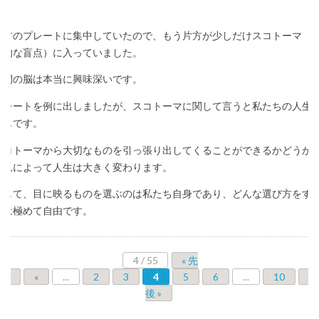
た。
片方のプレートに集中していたので、もう片方が少しだけスコトーマ（
理的な盲点）に入っていました。
人間の脳は本当に興味深いです。
プレートを例に出しましたが、スコトーマに関して言うと私たちの人生
同じです。
スコトーマから大切なものを引っ張り出してくることができるかどうか
それによって人生は大きく変わります。
そして、目に映るものを選ぶのは私たち自身であり、どんな選び方をす
かは極めて自由です。
4 / 55
« 先
頭
«
...
2
3
4
5
6
...
10
2
後 »