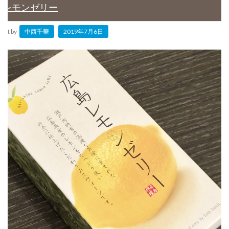
レモンゼリー
Post by
中西千華
2019年7月6日