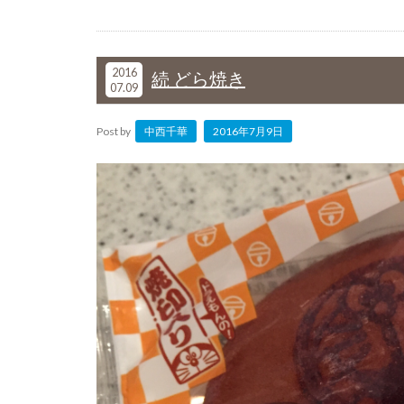
2016
続 どら焼き
07.09
Post by
中西千華
2016年7月9日