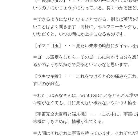
【一夜漬けダル】・・・このタルの中に入っている特
いつのまにかじょうずになっている。長くつかるほど
⇒できるようになりたいモノとつかる、例えば英語を
いことはよく聞きます。同様に、セルフコーチングも
いただくと、いつの間にか上手になるものです。
【イマニ目玉】・・・見たい未来の時刻にダイヤルを
⇒ゴール設定をしたら、そのゴールに向かう自分を想
るかのような気持ちで見るといいかなと思います。
【ウキウキ輪】・・・これをつけると心の痛みを忘れ
すいのが難点。
⇒わたしはみなさんに、want toのことをどんどん増
キ輪がなくても、目に見えない破れないウキウキ輪を
【宇宙完全大百科と端末機】・・・この中に、宇宙に
末機にうちこめば、情報が出てくる。
⇒人間はそれぞれに宇宙を持っています。それぞれが