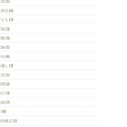
天気
(1)
天然石
(6)
子ども
(5)
宇宙
(3)
宗教
(5)
家族
(1)
幸せ
(6)
引越し
(2)
文化
(1)
料理
(2)
旅行
(3)
映画
(7)
本
(8)
歯列矯正
(1)