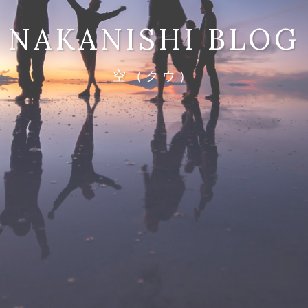
NAKANISHI BLOG
空（クウ）