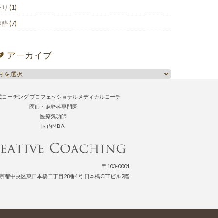
香り
(1)
麻酔
(7)
アーカイブ
式コーチング プロフェッショナルメディカルコーチ
医師・麻酔科専門医
医療気功師
国内MBA
〒103-0004
京都中央区東日本橋二丁目28番4号 日本橋CETビル2階