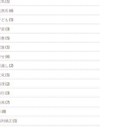
天気
(1)
天然石
(6)
子ども
(5)
宇宙
(3)
宗教
(5)
家族
(1)
幸せ
(6)
引越し
(2)
文化
(1)
料理
(2)
旅行
(3)
映画
(7)
本
(8)
歯列矯正
(1)