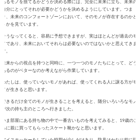
あるモノを捨てるかどうか決める際には、完全に未来に立ち、未来の
自分にとってそれが必要かどうかを決めるようにしています。つま
り、未来のコンフォートゾーンにおいて、そのモノが存在するのかど
うかを見ています。
そうなってくると、容易に予想できますが、実はほとんどが過去のモ
ノであり、未来においてそれらは必要ないのではないかと思えてきま
す。
未来からの視点を持つと同時に、一つ一つのモノたちにとって、どう
あるのがベターなのか考えながら作業しています。
わたしは、使っていないモノがあれば、使ってくれる人に譲る方がモ
ノが生きると思います。
できるだけ全てのモノが生きることを考えると、随分いろいろなモノ
が次の持ち主のところへ行きました。
いま部屋にある持ち物の中で一番古いものを考えてみると、19歳のこ
ろに親に買ってもらったスケート靴かなと思います。
アイスホッケーをしていた時期が少しだけあり、防具はかなり前に現