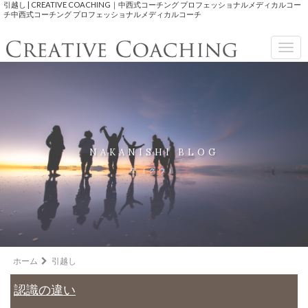
引越し | CREATIVE COACHING｜中西式コーチング プロフェッショナルメディカルコー
チ中西式コーチング プロフェッショナルメディカルコーチ
Togg
navig
NAKANISHI BLOG
空（クウ）
ホーム
引越し
認識の違い