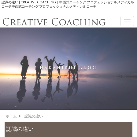
認識の違い | CREATIVE COACHING｜中西式コーチング プロフェッショナルメディカル
コーチ中西式コーチング プロフェッショナルメディカルコーチ
Togg
navig
NAKANISHI BLOG
空（クウ）
ホーム
認識の違い
認識の違い