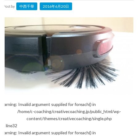
Post by
中西千華
2016年6月20日
Warning
: Invalid argument supplied for foreach() in
/home/c-coaching/creativecoaching.jp/public_html/wp-
content/themes/creativecoaching/single.php
on line
32
Warning
: Invalid argument supplied for foreach() in