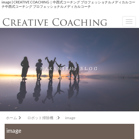
image | CREATIVE COACHING｜中西式コーチング プロフェッショナルメディカルコー
チ中西式コーチング プロフェッショナルメディカルコーチ
Togg
navig
NAKANISHI BLOG
空（クウ）
ホーム
ロボット掃除機
;
image
image