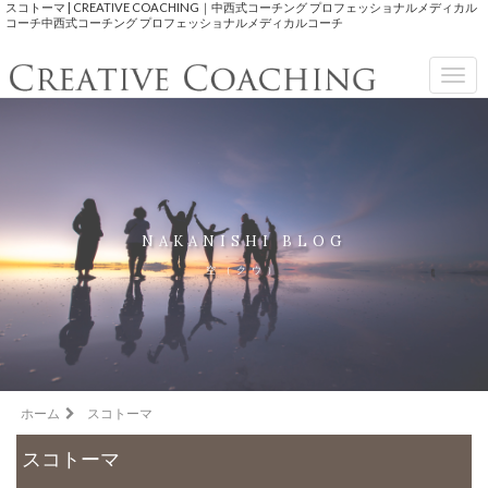
スコトーマ | CREATIVE COACHING｜中西式コーチング プロフェッショナルメディカル
コーチ中西式コーチング プロフェッショナルメディカルコーチ
Togg
navig
NAKANISHI BLOG
空（クウ）
ホーム
スコトーマ
スコトーマ