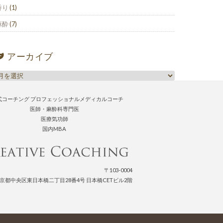
香り
(1)
麻酔
(7)
アーカイブ
式コーチング プロフェッショナルメディカルコーチ
医師・麻酔科専門医
医療気功師
国内MBA
〒103-0004
京都中央区東日本橋二丁目28番4号 日本橋CETビル2階