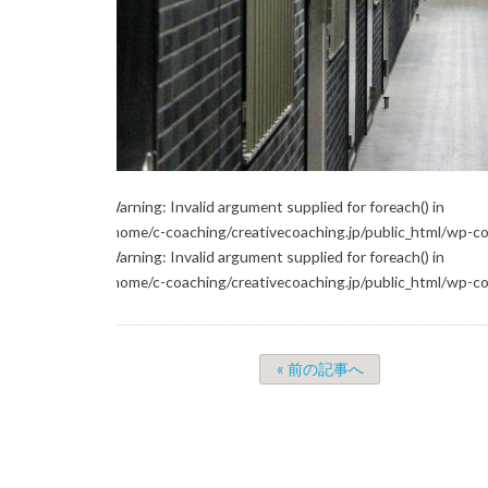
Warning
: Invalid argument supplied for foreach() in
/home/c-coaching/creativecoaching.jp/public_html/wp-c
Warning
: Invalid argument supplied for foreach() in
/home/c-coaching/creativecoaching.jp/public_html/wp-c
« 前の記事へ