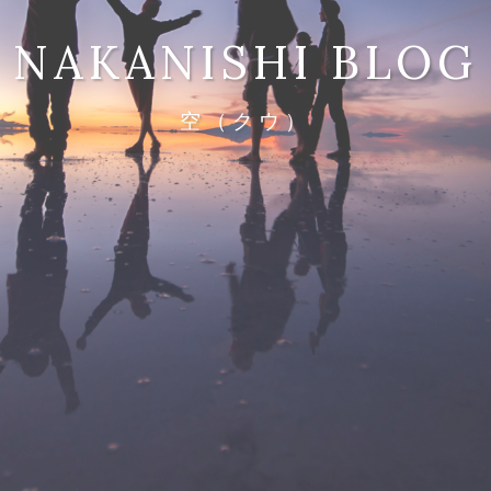
NAKANISHI BLOG
空（クウ）