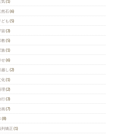
天気
(1)
天然石
(6)
子ども
(5)
宇宙
(3)
宗教
(5)
家族
(1)
幸せ
(6)
引越し
(2)
文化
(1)
料理
(2)
旅行
(3)
映画
(7)
本
(8)
歯列矯正
(1)