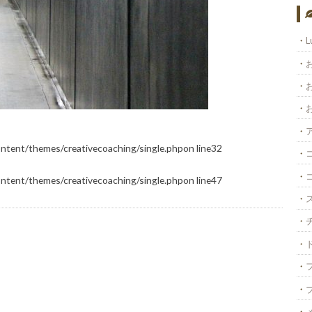
L
ontent/themes/creativecoaching/single.php
on line
32
ontent/themes/creativecoaching/single.php
on line
47