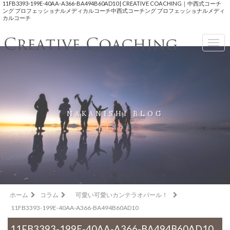
11FB3393-199E-40AA-A366-BA494B60AD10 | CREATIVE COACHING｜中西式コーチ
ング プロフェッショナルメディカルコーチ中西式コーチング プロフェッショナルメディ
カルコーチ
Togg
navig
NAKANISHI BLOG
空（クウ）
ホーム
コラム
可愛い可愛いカンテラオパール！
11FB3393-199E-40AA-A366-BA494B60AD10
11FB3393-199E-40AA-A366-BA494B60AD10