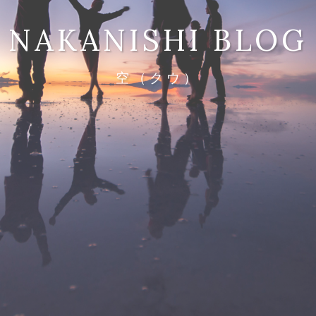
NAKANISHI BLOG
空（クウ）