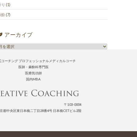
香り
(1)
麻酔
(7)
アーカイブ
式コーチング プロフェッショナルメディカルコーチ
医師・麻酔科専門医
医療気功師
国内MBA
〒103-0004
京都中央区東日本橋二丁目28番4号 日本橋CETビル2階