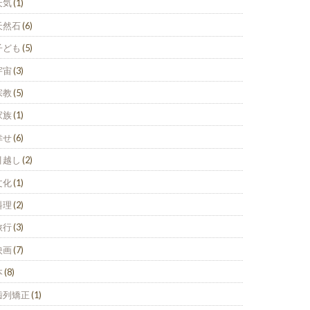
天気
(1)
天然石
(6)
子ども
(5)
宇宙
(3)
宗教
(5)
家族
(1)
幸せ
(6)
引越し
(2)
文化
(1)
料理
(2)
旅行
(3)
映画
(7)
本
(8)
歯列矯正
(1)