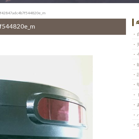
f42847adc4b7f544820e_m
f544820e_m