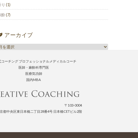
香り
(1)
麻酔
(7)
アーカイブ
式コーチング プロフェッショナルメディカルコーチ
医師・麻酔科専門医
医療気功師
国内MBA
〒103-0004
京都中央区東日本橋二丁目28番4号 日本橋CETビル2階