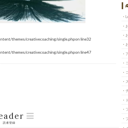
L
ontent/themes/creativecoaching/single.php
on line
32
ontent/themes/creativecoaching/single.php
on line
47
eader
読者登録