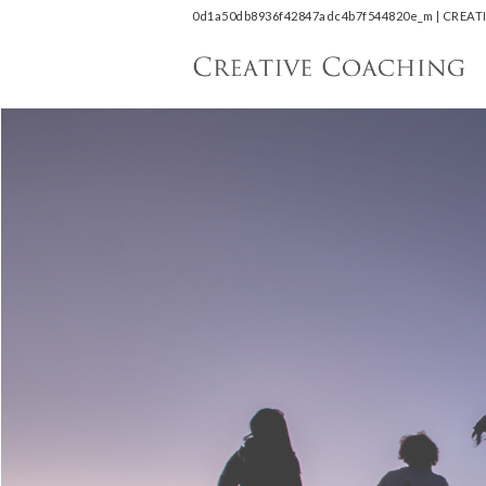
0d1a50db8936f42847adc4b7f54482