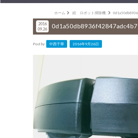
ホーム
続 ロボット掃除機
;
0d1a50db8936
2016
0d1a50db8936f42847adc4b7
09.26
Post by
中西千華
2016年9月26日