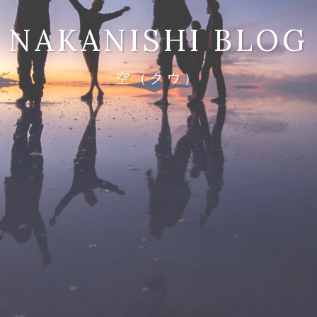
NAKANISHI BLOG
空（クウ）