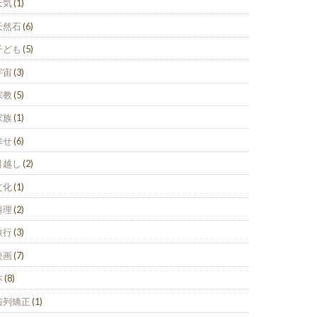
天気
(1)
天然石
(6)
子ども
(5)
宇宙
(3)
宗教
(5)
家族
(1)
幸せ
(6)
引越し
(2)
文化
(1)
料理
(2)
旅行
(3)
映画
(7)
本
(8)
歯列矯正
(1)