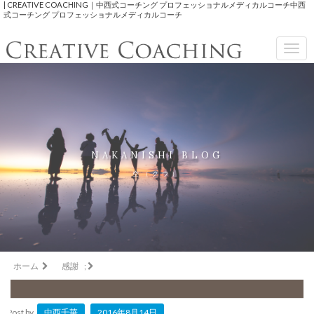
| CREATIVE COACHING｜中西式コーチング プロフェッショナルメディカルコーチ中西
式コーチング プロフェッショナルメディカルコーチ
Togg
navig
NAKANISHI BLOG
空（クウ）
ホーム
感謝
;
Post by
中西千華
2016年8月14日