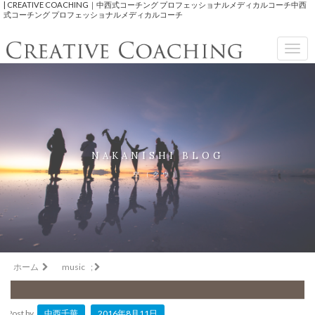
| CREATIVE COACHING｜中西式コーチング プロフェッショナルメディカルコーチ中西
式コーチング プロフェッショナルメディカルコーチ
Togg
navig
NAKANISHI BLOG
空（クウ）
ホーム
music
;
Post by
中西千華
2016年8月11日