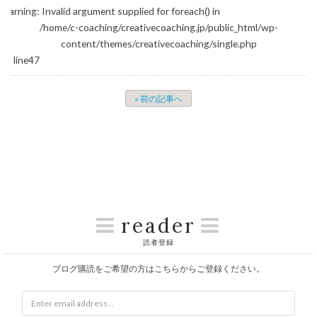
Warning
: Invalid argument supplied for foreach() in
/home/c-coaching/creativecoaching.jp/public_html/wp-
content/themes/creativecoaching/single.php
on line
47
« 前の記事へ
reader
読者登録
ブログ購読をご希望の方はこちらからご登録ください。