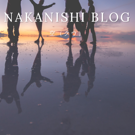
NAKANISHI BLOG
空（クウ）