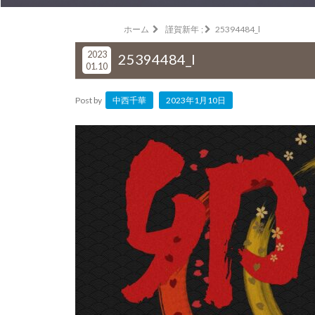
ホーム
謹賀新年
;
25394484_l
2023
25394484_l
01.10
Post by
中西千華
2023年1月10日