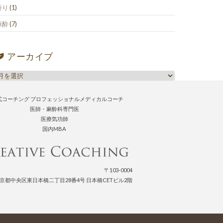
香り
(1)
麻酔
(7)
アーカイブ
式コーチング プロフェッショナルメディカルコーチ
医師・麻酔科専門医
医療気功師
国内MBA
〒103-0004
京都中央区東日本橋二丁目28番4号 日本橋CETビル2階