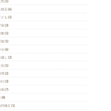
天気
(1)
天然石
(6)
子ども
(5)
宇宙
(3)
宗教
(5)
家族
(1)
幸せ
(6)
引越し
(2)
文化
(1)
料理
(2)
旅行
(3)
映画
(7)
本
(8)
歯列矯正
(1)