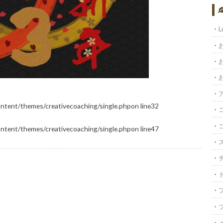
L
ontent/themes/creativecoaching/single.php
on line
32
ontent/themes/creativecoaching/single.php
on line
47