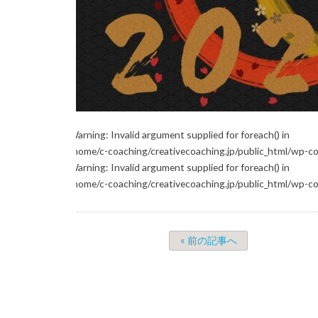
Warning
: Invalid argument supplied for foreach() in
/home/c-coaching/creativecoaching.jp/public_html/wp-c
Warning
: Invalid argument supplied for foreach() in
/home/c-coaching/creativecoaching.jp/public_html/wp-c
« 前の記事へ