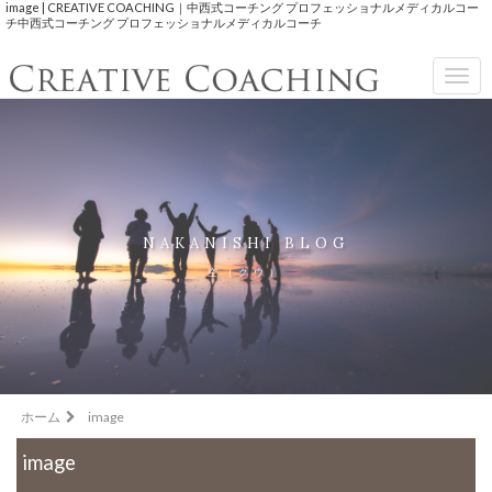
image | CREATIVE COACHING｜中西式コーチング プロフェッショナルメディカルコー
チ中西式コーチング プロフェッショナルメディカルコーチ
Togg
navig
NAKANISHI BLOG
空（クウ）
ホーム
image
image