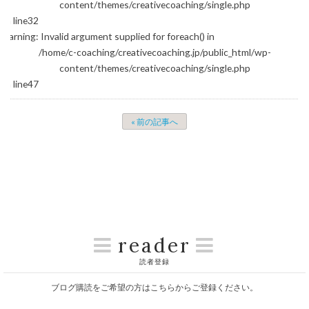
content/themes/creativecoaching/single.php
on line
32
Warning
: Invalid argument supplied for foreach() in
/home/c-coaching/creativecoaching.jp/public_html/wp-
content/themes/creativecoaching/single.php
on line
47
« 前の記事へ
reader
読者登録
ブログ購読をご希望の方はこちらからご登録ください。