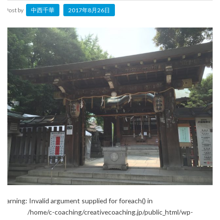
Post by
中西千華
2017年8月26日
Warning
: Invalid argument supplied for foreach() in
/home/c-coaching/creativecoaching.jp/public_html/wp-