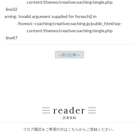
content/themes/creativecoaching/single.php
on line
32
Warning
: Invalid argument supplied for foreach() in
/home/c-coaching/creativecoaching.jp/public_html/wp-
content/themes/creativecoaching/single.php
on line
47
« 前の記事へ
reader
読者登録
ブログ購読をご希望の方はこちらからご登録ください。