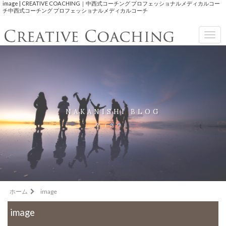
image | CREATIVE COACHING｜中西式コーチング プロフェッショナルメディカルコー
チ中西式コーチング プロフェッショナルメディカルコーチ
Togg
navig
NAKANISHI BLOG
空（クウ）
ホーム
image
image