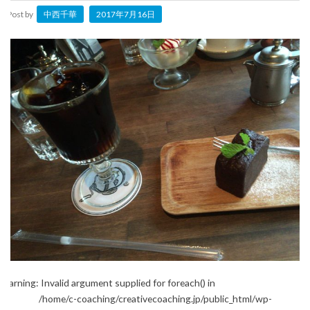
Post by
中西千華
2017年7月16日
Warning
: Invalid argument supplied for foreach() in
/home/c-coaching/creativecoaching.jp/public_html/wp-