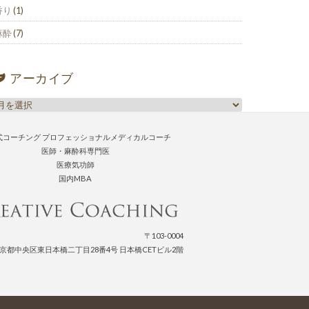
香り
(1)
麻酔
(7)
アーカイブ
式コーチング プロフェッショナルメディカルコーチ
医師・麻酔科専門医
医療気功師
国内MBA
〒103-0004
京都中央区東日本橋二丁目28番4号 日本橋CETビル2階