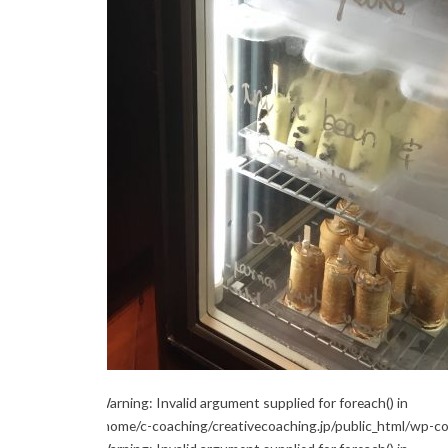
Warning
: Invalid argument supplied for foreach() in
/home/c-coaching/creativecoaching.jp/public_html/wp-c