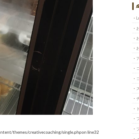
L
ontent/themes/creativecoaching/single.php
on line
32