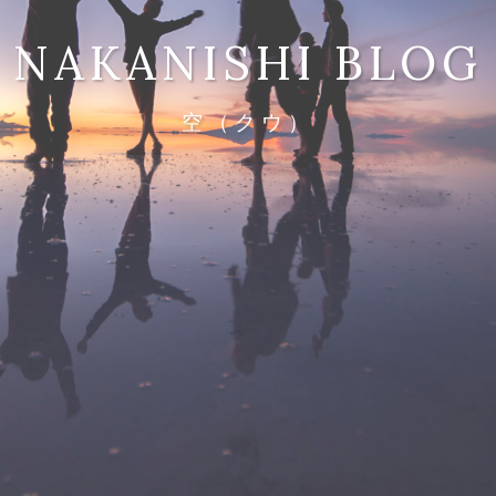
NAKANISHI BLOG
空（クウ）