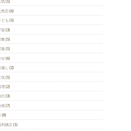
天気
(1)
天然石
(6)
子ども
(5)
宇宙
(3)
宗教
(5)
家族
(1)
幸せ
(6)
引越し
(2)
文化
(1)
料理
(2)
旅行
(3)
映画
(7)
本
(8)
歯列矯正
(1)