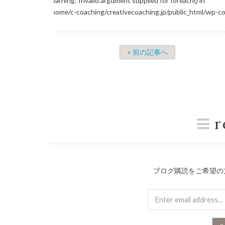
Warning
: Invalid argument supplied for foreach() in
/home/c-coaching/creativecoaching.jp/public_html/wp-c
« 前の記事へ
r
ブログ購読をご希望の