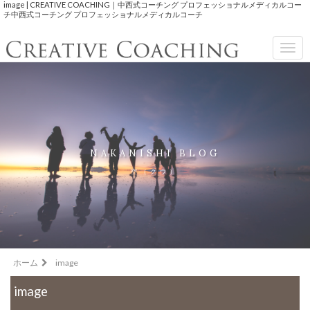
image | CREATIVE COACHING｜中西式コーチング プロフェッショナルメディカルコー
チ中西式コーチング プロフェッショナルメディカルコーチ
Togg
navig
NAKANISHI BLOG
空（クウ）
ホーム
image
image