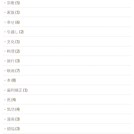
宗教
(5)
家族
(1)
幸せ
(6)
引越し
(2)
文化
(1)
料理
(2)
旅行
(3)
映画
(7)
本
(8)
歯列矯正
(1)
死
(4)
気功
(4)
漫画
(3)
煩悩
(3)