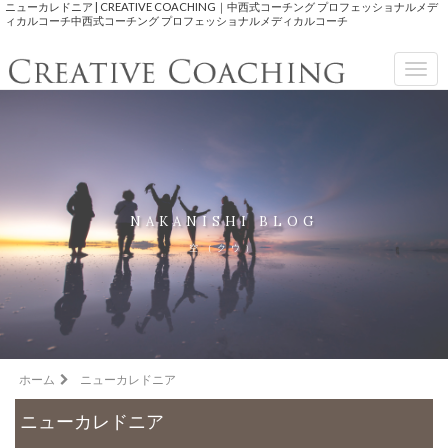
ニューカレドニア | CREATIVE COACHING｜中西式コーチング プロフェッショナルメデ
ィカルコーチ中西式コーチング プロフェッショナルメディカルコーチ
Togg
navig
NAKANISHI BLOG
空（クウ）
ホーム
ニューカレドニア
ニューカレドニア