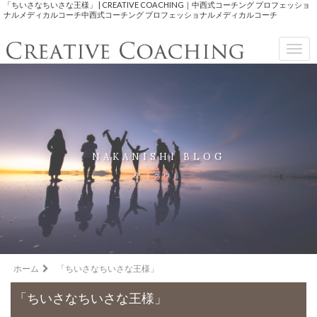
「ちいさなちいさな王様」 | CREATIVE COACHING｜中西式コーチング プロフェッショ
ナルメディカルコーチ中西式コーチング プロフェッショナルメディカルコーチ
Togg
navig
NAKANISHI BLOG
空（クウ）
ホーム
「ちいさなちいさな王様」
「ちいさなちいさな王様」