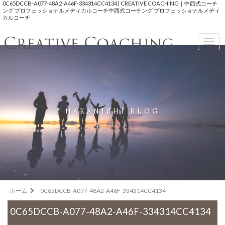
0C65DCCB-A077-48A2-A46F-334314CC4134 | CREATIVE COACHING｜中西式コーチ
ング プロフェッショナルメディカルコーチ中西式コーチング プロフェッショナルメディ
カルコーチ
Togg
navig
NAKANISHI BLOG
空（クウ）
ホーム
0C65DCCB-A077-48A2-A46F-334314CC4134
0C65DCCB-A077-48A2-A46F-334314CC4134